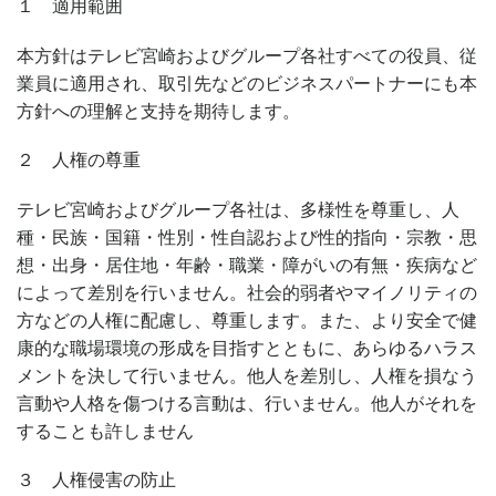
１ 適用範囲
本方針はテレビ宮崎およびグループ各社すべての役員、従
業員に適用され、取引先などのビジネスパートナーにも本
方針への理解と支持を期待します。
２ 人権の尊重
テレビ宮崎およびグループ各社は、多様性を尊重し、人
種・民族・国籍・性別・性自認および性的指向・宗教・思
想・出身・居住地・年齢・職業・障がいの有無・疾病など
によって差別を行いません。社会的弱者やマイノリティの
方などの人権に配慮し、尊重します。また、より安全で健
康的な職場環境の形成を目指すとともに、あらゆるハラス
メントを決して行いません。他人を差別し、人権を損なう
言動や人格を傷つける言動は、行いません。他人がそれを
することも許しません
３ 人権侵害の防止